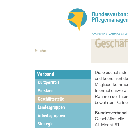
Startseite
>
Verband
>
Ges
Geschäf
Die Geschäftsstel
Verband
und koordiniert de
Kurzportrait
Mitgliederkommuni
Vorstand
Informationsveran
Rahmen der Intere
Geschäftsstelle
bewährten Partn
Landesgruppen
Bundesverband 
Arbeitsgruppen
Geschäftsstelle
Strategie
Alt-Moabit 91