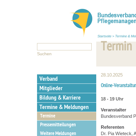
Startseite
>
Termine & Me
Termin
28.10.2025
Verband
Online-Veranstaltun
Mitglieder
Bildung & Karriere
18 - 19 Uhr
Termine & Meldungen
Veranstalter
Termine
Bundesverband 
Pressemitteilungen
Referenten
Weitere Meldungen
Dr. Pia Wieteck,